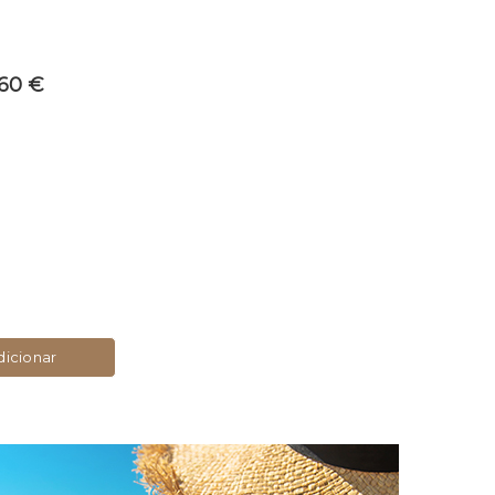
,60 €
icionar