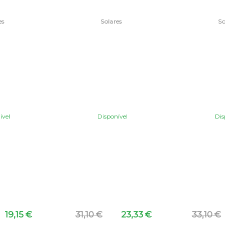
Dermofarmácia, cosmética e acessórios
Dermofarmácia, cosmética e acessórios
vel
Disponível
Dis
17,96 €
12,44 €
9,33 €
17,15 €