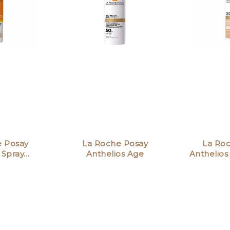
e Lavante
Uriage Creme Lavante
Uriage Cr
200ml
5