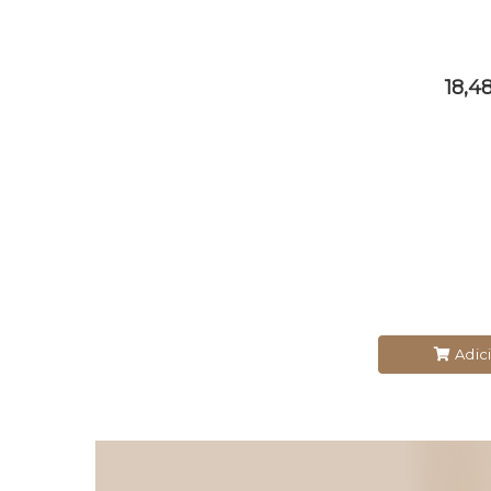
18,4
Adic