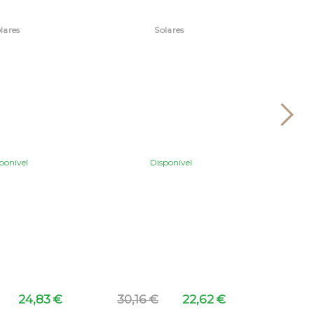
Dermofarmácia, cosmética e acessórios
Dermofarmácia, cosmética e acessórios
ponível
Disponível
22,60
12,86 €
17,70 €
13,28 €