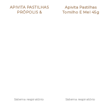
APIVITA PASTILHAS
Apivita Pastilhas
PRÓPOLIS &
Tomilho E Mel 45g
ALCAÇUZ
pst
Sistema respiratório
Sistema respiratório