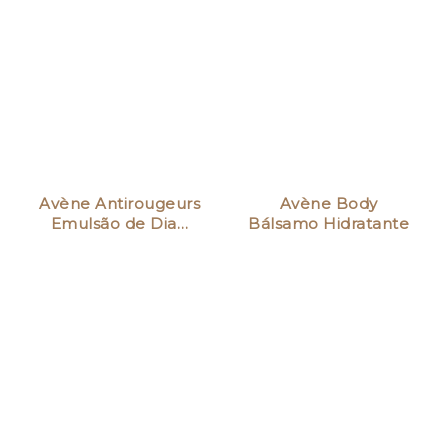
Avène Antirougeurs
Avène Body
Emulsão de Dia…
Bálsamo Hidratante
250ml