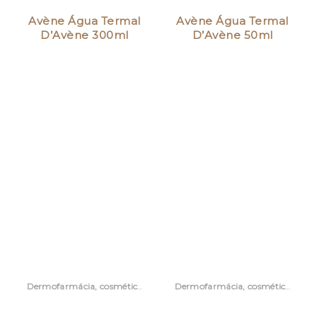
Avène Água Termal
Avène Água Termal
D’Avène 300ml
D’Avène 50ml
Dermofarmácia, cosmética e acessórios
Dermofarmácia, cosmética e acessórios