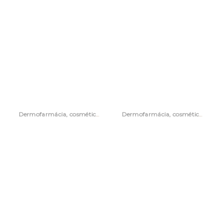
Dermofarmácia, cosmética e acessórios
Dermofarmácia, cosmética e acessórios