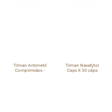
Tilman Antimetil
Tilman Nasafytol
Comprimidos -
Caps X 30 cáps
30un