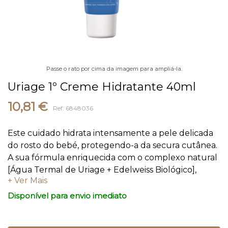
Passe o rato por cima da imagem para ampliá-la.
Uriage 1º Creme Hidratante 40ml
10,81 €
Ref: 6848036
Este cuidado hidrata intensamente a pele delicada
do rosto do bebé, protegendo-a da secura cutânea.
A sua fórmula enriquecida com o complexo natural
[Água Termal de Uriage + Edelweiss Biológico],
forma um filme protetor na pele. A pele do rosto
fica macia, hidratada e delicadamente perfumada.
Disponível para envio imediato
HIDRATA Com o complexo natural [Água Termal de
Uriage + Edelweiss Biológico], este cuidado hidrata a