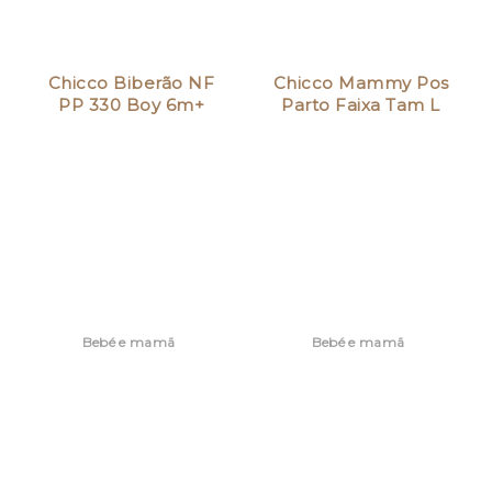
Chicco Biberão NF
Chicco Mammy Pos
PP 330 Boy 6m+
Parto Faixa Tam L
Un.
Bebé e mamã
Bebé e mamã