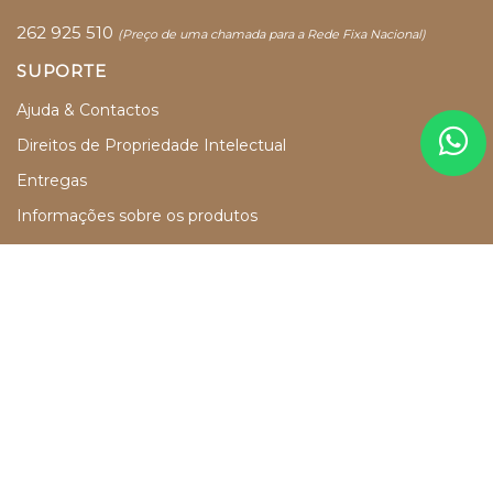
262 925 510
(
Preço de uma chamada para a Rede Fixa Nacional)
SUPORTE
Ajuda & Contactos
Direitos de Propriedade Intelectual
Entregas
Informações sobre os produtos
MSRM e MNSRM
Perguntas Frequentes
Política de Devolução e Reembolso
Resolução Alternativa de Litígios
RGPD e Política de Privacidade
Termos e Condições
REDES SOCIAIS