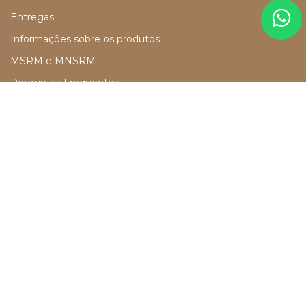
Entregas
Informações sobre os produtos
MSRM e MNSRM
Perguntas Frequentes
Política de Devolução e Reembolso
Resolução Alternativa de Litígios
RGPD e Política de Privacidade
Termos e Condições
REDES SOCIAIS
Facebook
Instagram
SUBSCREVA A NEWSLETTER