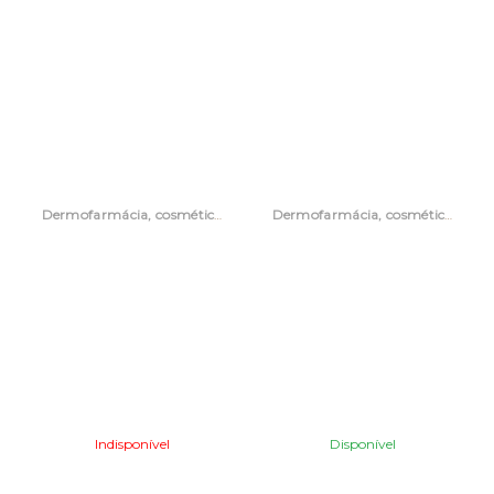
Dermofarmácia, cosmética e acessórios
Dermofarmácia, cosmética e acessórios
Indisponível
Disponível