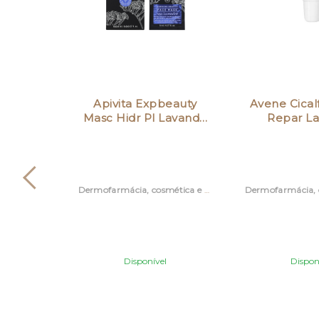
iol Gf
Apivita Expbeauty
Avene Cical
ios E…
Masc Hidr Pl Lavand…
Repar La
Dermofarmácia, cosmética e acessórios
Dermofarmácia, cosmética e acessórios
l
Disponível
Dispon