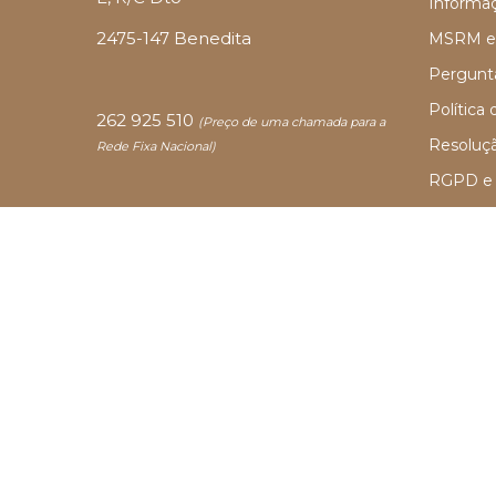
Informaç
2475-147 Benedita
MSRM 
Pergunt
Política
262 925 510
(
Preço de uma chamada para a
Resoluçã
Rede Fixa Nacional)
RGPD e P
Termos 
Farmácia Alves (NIP
Autorizado a disp