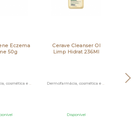
ene Eczema
Cerave Cleanser Ol
Kloran
me 50g
Limp Hidrat 236Ml
Ind
Dermofarmácia, cosmética e acessórios
Dermofarmácia, cosmética e acessórios
ponível
Disponível