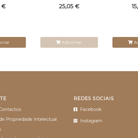
 €
25,05 €
15
ionar
Adicionar
Ad
TE
REDES SOCIAIS
Contactos
Facebook
 de Propriedade Intelectual
Instagram
s