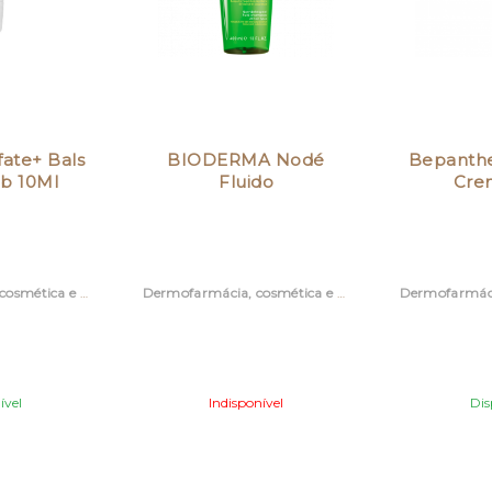
fate+ Bals
BIODERMA Nodé
Bepanth
b 10Ml
Fluido
Cre
Dermofarmácia, cosmética e acessórios
Dermofarmácia, cosmética e acessórios
ível
Indisponível
Dis