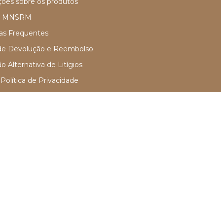
ões sobre os produtos
e MNSRM
as Frequentes
 de Devolução e Reembolso
o Alternativa de Litígios
olítica de Privacidade
e Condições
C: 504991094) - Resp. Téc.: Dra. Maria Manuela Correia Alves | Farmáci
onibilizar MNSRM e MSRM mediante receita médica, através da Intern